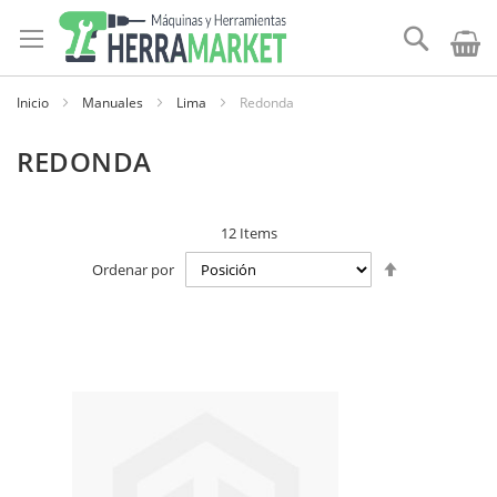
Ir
al
Buscar
contenido
Inicio
Manuales
Lima
Redonda
REDONDA
12
Items
Establecer
Ordenar por
dirección
descendente