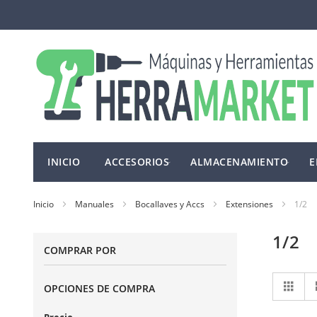
Ir
al
contenido
INICIO
ACCESORIOS
ALMACENAMIENTO
E
Inicio
Manuales
Bocallaves y Accs
Extensiones
1/2
1/2
COMPRAR POR
Ve
Cuad
OPCIONES DE COMPRA
co