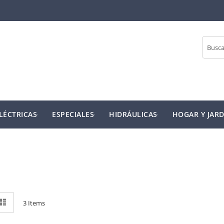
Buscar
LÉCTRICAS
ESPECIALES
HIDRÁULICAS
HOGAR Y JARD
r
rícula
Lista
3
Items
mo