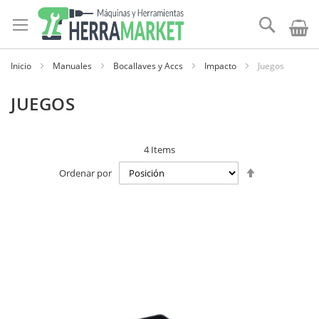
Ir
al
Buscar
contenido
Inicio
Manuales
Bocallaves y Accs
Impacto
Juegos
JUEGOS
4
Items
Establecer
Ordenar por
dirección
descendente