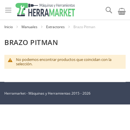
Ir
al
Buscar
contenido
Inicio
Manuales
Extractores
Brazo Pitman
BRAZO PITMAN
No podemos encontrar productos que coincidan con la
selección.
Herramarket - Máquinas y Herramientas 2015 - 2026