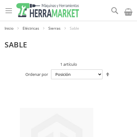
Ir
al
Buscar
contenido
Inicio
Eléctricas
Sierras
Sable
SABLE
1
artículo
Establecer
Ordenar por
dirección
descendente