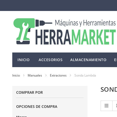
Ir
al
contenido
INICIO
ACCESORIOS
ALMACENAMIENTO
E
Inicio
Manuales
Extractores
Sonda Lambda
SON
COMPRAR POR
Ve
Cuad
OPCIONES DE COMPRA
co