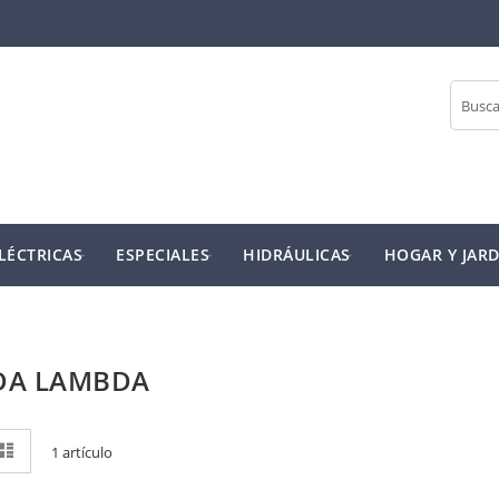
Buscar
LÉCTRICAS
ESPECIALES
HIDRÁULICAS
HOGAR Y JARD
DA LAMBDA
r
rícula
Lista
1
artículo
mo