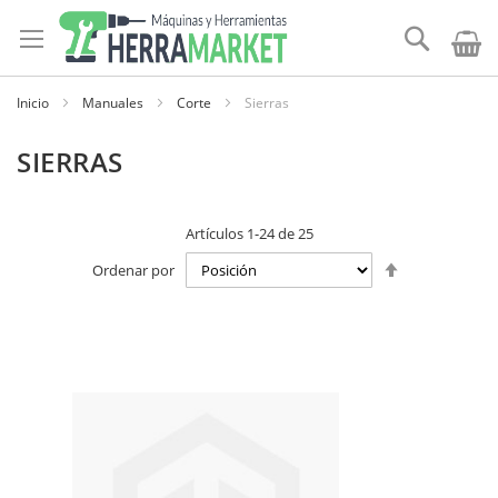
Ir
al
Buscar
contenido
Inicio
Manuales
Corte
Sierras
SIERRAS
Artículos
1
-
24
de
25
Establecer
Ordenar por
dirección
descendente