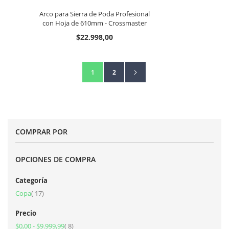
Arco para Sierra de Poda Profesional
con Hoja de 610mm - Crossmaster
$22.998,00
Página
Página
Siguiente
Estás leyendo la página
Página
1
2
COMPRAR POR
OPCIONES DE COMPRA
Categoría
artículos
Copa
17
Precio
artículos
$0,00
-
$9.999,99
8