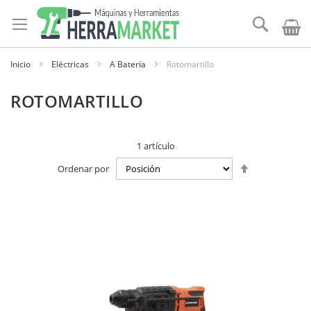
Ir
al
Buscar
contenido
Inicio
Eléctricas
A Batería
Rotomartillo
ROTOMARTILLO
1
artículo
Establecer
Ordenar por
dirección
descendente