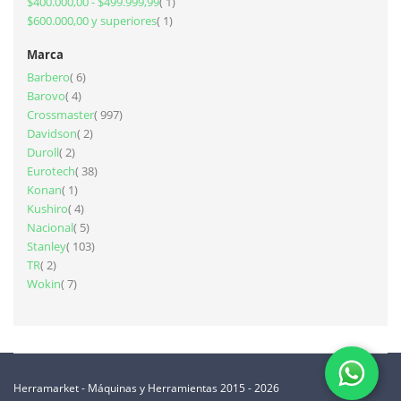
artículo
$400.000,00
-
$499.999,99
1
artículo
$600.000,00
y superiores
1
Marca
artículos
Barbero
6
artículos
Barovo
4
artículos
Crossmaster
997
artículos
Davidson
2
artículos
Duroll
2
artículos
Eurotech
38
artículo
Konan
1
artículos
Kushiro
4
artículos
Nacional
5
artículos
Stanley
103
artículos
TR
2
artículos
Wokin
7
Herramarket - Máquinas y Herramientas 2015 - 2026