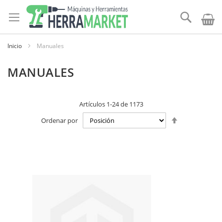
Ir
al
Buscar
contenido
Inicio
Manuales
MANUALES
Artículos
1
-
24
de
1173
Establecer
Ordenar por
dirección
descendente