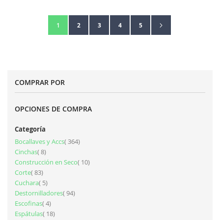
Página
Página
Siguiente
Estás leyendo la página
Página
Página
Página
Página
1
2
3
4
5
COMPRAR POR
OPCIONES DE COMPRA
Categoría
artículos
Bocallaves y Accs
364
artículos
Cinchas
8
artículos
Construcción en Seco
10
artículos
Corte
83
artículos
Cuchara
5
artículos
Destornilladores
94
artículos
Escofinas
4
artículos
Espátulas
18