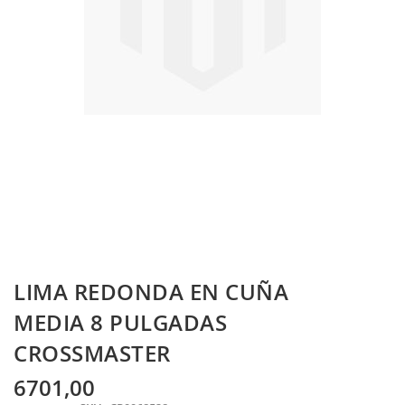
Skip
LIMA REDONDA EN CUÑA
to
the
MEDIA 8 PULGADAS
beginning
CROSSMASTER
of
the
images
6701,00
gallery