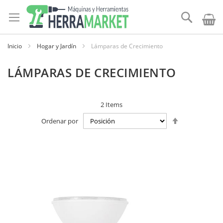
Ir
al
Buscar
contenido
Inicio
Hogar y Jardín
Lámparas de Crecimiento
LÁMPARAS DE CRECIMIENTO
2
Items
Establecer
Ordenar por
dirección
descendente