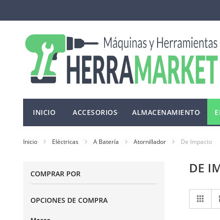
Ir
al
contenido
INICIO
ACCESORIOS
ALMACENAMIENTO
E
Inicio
Eléctricas
A Batería
Atornillador
De Impacto
DE I
COMPRAR POR
Ve
Cuad
OPCIONES DE COMPRA
co