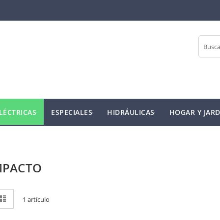
Buscar
LÉCTRICAS
ESPECIALES
HIDRÁULICAS
HOGAR Y JARD
MPACTO
r
rícula
Lista
1
artículo
mo