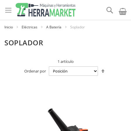
Ir
al
Buscar
contenido
Inicio
Eléctricas
A Batería
Soplador
SOPLADOR
1
artículo
Establecer
Ordenar por
dirección
descendente