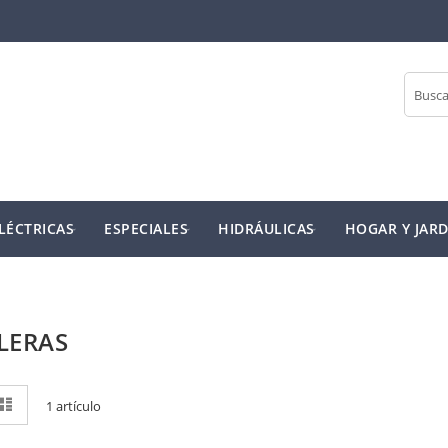
Buscar
LÉCTRICAS
ESPECIALES
HIDRÁULICAS
HOGAR Y JARD
LERAS
r
rícula
Lista
1
artículo
mo