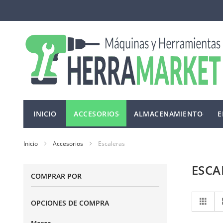
Ir
al
contenido
INICIO
ACCESORIOS
ALMACENAMIENTO
E
Inicio
Accesorios
Escaleras
ESCA
COMPRAR POR
Ve
Cuad
OPCIONES DE COMPRA
co