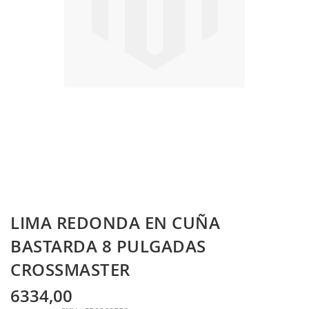
Skip
LIMA REDONDA EN CUÑA
to
the
BASTARDA 8 PULGADAS
beginning
CROSSMASTER
of
the
images
6334,00
gallery