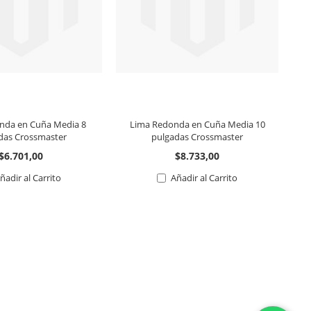
nda en Cuña Media 8
Lima Redonda en Cuña Media 10
L
das Crossmaster
pulgadas Crossmaster
$6.701,00
$8.733,00
ñadir al Carrito
Añadir al Carrito