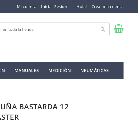
Mi cuenta
Iniciar Sesión
Hola!
Crea una cuenta
Buscar
ÍN
MANUALES
MEDICIÓN
NEUMÁTICAS
CUÑA BASTARDA 12
STER