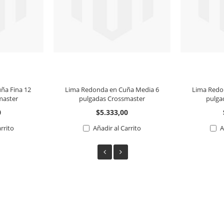
ña Fina 12
Lima Redonda en Cuña Media 6
Lima Redo
master
pulgadas Crossmaster
pulga
0
$5.333,00
arrito
Añadir al Carrito
A