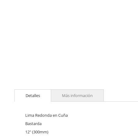
Skip
to
Detalles
Más información
the
beginning
of
the
Lima Redonda en Cuña
images
Bastarda
gallery
12" (300mm)