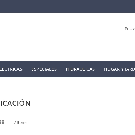
Buscar
LÉCTRICAS
ESPECIALES
HIDRÁULICAS
HOGAR Y JARD
ICACIÓN
r
rícula
Lista
7
Items
mo