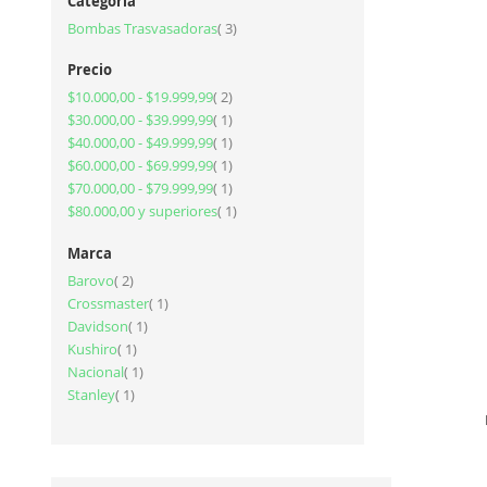
Categoría
artículos
Bombas Trasvasadoras
3
Precio
artículos
$10.000,00
-
$19.999,99
2
artículo
$30.000,00
-
$39.999,99
1
artículo
$40.000,00
-
$49.999,99
1
artículo
$60.000,00
-
$69.999,99
1
artículo
$70.000,00
-
$79.999,99
1
artículo
$80.000,00
y superiores
1
Marca
artículos
Barovo
2
artículo
Crossmaster
1
artículo
Davidson
1
artículo
Kushiro
1
artículo
Nacional
1
artículo
Stanley
1