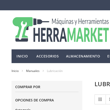
Ir
al
contenido
INICIO
ACCESORIOS
ALMACENAMIENTO
E
Inicio
Manuales
Lubricación
LUBR
COMPRAR POR
Ve
Cuad
OPCIONES DE COMPRA
co