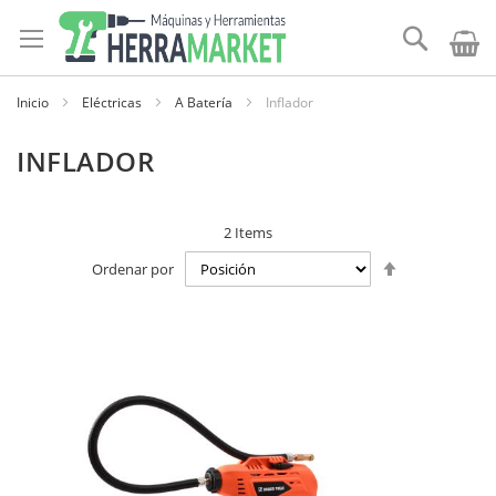
Ir
al
Buscar
contenido
Inicio
Eléctricas
A Batería
Inflador
INFLADOR
2
Items
Establecer
Ordenar por
dirección
descendente