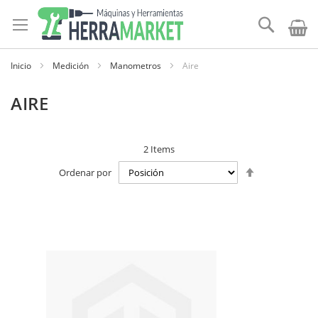
Ir
al
Buscar
contenido
Inicio
Medición
Manometros
Aire
AIRE
2
Items
Establecer
Ordenar por
dirección
descendente