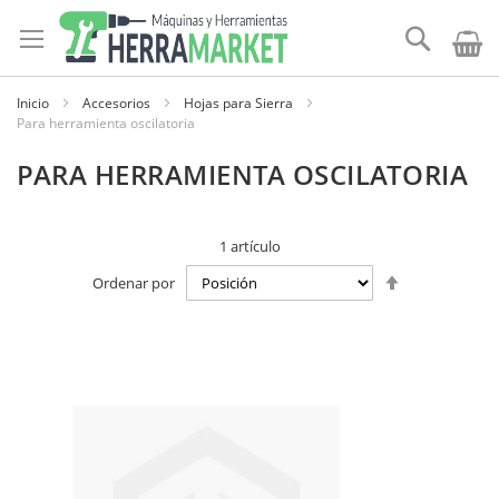
Ir
al
Buscar
contenido
Inicio
Accesorios
Hojas para Sierra
Para herramienta oscilatoria
PARA HERRAMIENTA OSCILATORIA
1
artículo
Establecer
Ordenar por
dirección
descendente