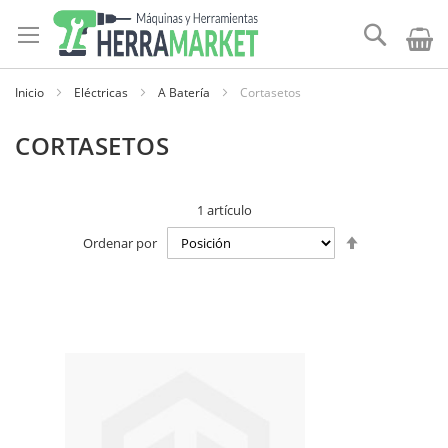
Ir
al
Buscar
contenido
Inicio
Eléctricas
A Batería
Cortasetos
CORTASETOS
1
artículo
Establecer
Ordenar por
dirección
descendente