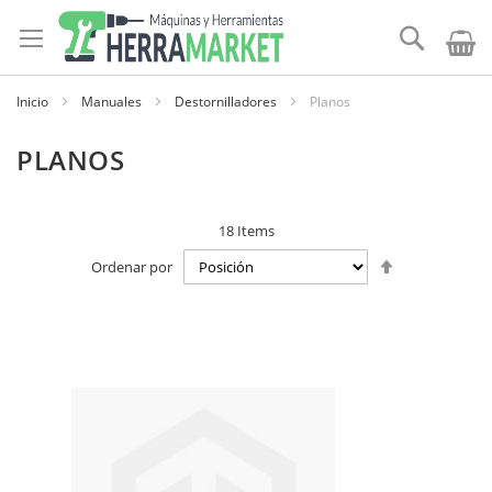
Ir
al
Buscar
contenido
Inicio
Manuales
Destornilladores
Planos
PLANOS
18
Items
Establecer
Ordenar por
dirección
descendente