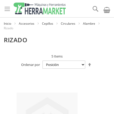
Ir
al
Buscar
contenido
Inicio
Accesorios
Cepillos
Circulares
Alambre
Rizado
RIZADO
5
Items
Establecer
Ordenar por
dirección
descendente