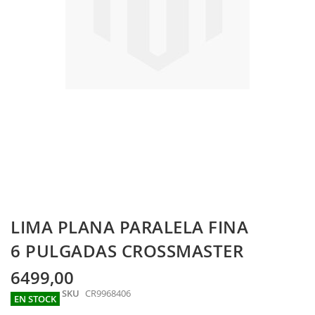
Skip
LIMA PLANA PARALELA FINA
to
the
6 PULGADAS CROSSMASTER
beginning
of
6499,00
the
SKU
CR9968406
images
EN STOCK
gallery