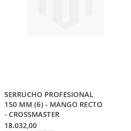
Skip
SERRUCHO PROFESIONAL
to
the
150 MM (6) - MANGO RECTO
beginning
- CROSSMASTER
of
the
images
18.032,00
gallery