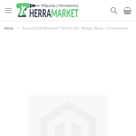
Ir
al
Buscar
contenido
Inicio
Serrucho Profesional 150 mm (6) - Mango Recto - Crossmaster
Skip
to
the
end
of
the
images
gallery