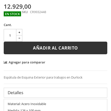
gallery
12.929,00
SKU
CR9932448
EN STOCK
Cant.
AÑADIR AL CARRITO
Agregar para comparar
Espátula de Esquina Exterior para trabajos en Durlock
Detalles
Material: Acero Inoxidable
Medida: 126 x 100 mm