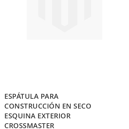
Skip
ESPÁTULA PARA
to
the
CONSTRUCCIÓN EN SECO
beginning
ESQUINA EXTERIOR
of
the
CROSSMASTER
images