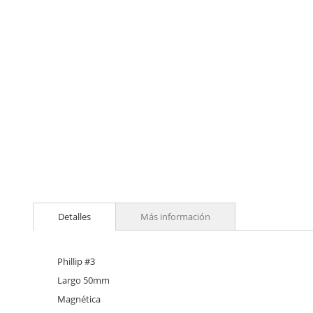
Skip
to
Detalles
Más información
the
beginning
of
the
Phillip #3
images
Largo 50mm
gallery
Magnética