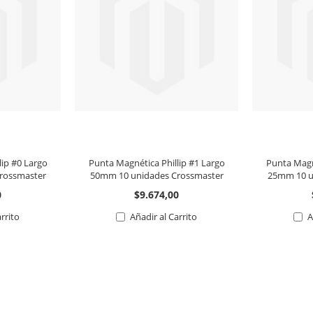
lip #0 Largo
Punta Magnética Phillip #1 Largo
Punta Magné
rossmaster
50mm 10 unidades Crossmaster
25mm 10 u
0
$9.674,00
arrito
Añadir al Carrito
A