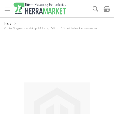
Ir
al
Buscar
contenido
Inicio
Punta Magnética Phillip #1 Largo 50mm 10 unidades Crossmaster
Skip
to
the
end
of
the
images
gallery