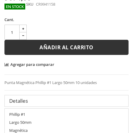
gallery
SKU
CR9941158
EN STOCK
Cant.
AÑADIR AL CARRITO
Agregar para comparar
Punta Magnética Phillip #1 Largo 50mm 10 unidades
Detalles
Phillip #1
Largo 50mm
Magnética