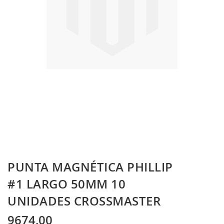
Skip
PUNTA MAGNÉTICA PHILLIP
to
the
#1 LARGO 50MM 10
beginning
UNIDADES CROSSMASTER
of
the
images
9674,00