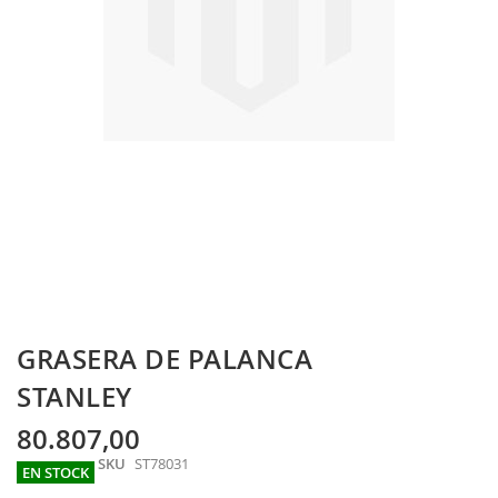
Skip
GRASERA DE PALANCA
to
the
STANLEY
beginning
of
80.807,00
the
SKU
ST78031
images
EN STOCK
gallery