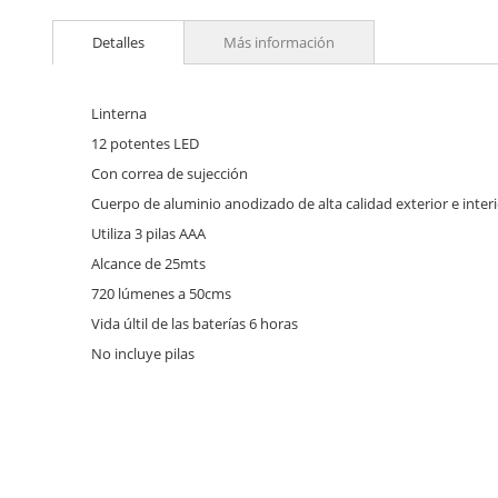
Skip
to
Detalles
Más información
the
beginning
of
the
Linterna
images
12 potentes LED
gallery
Con correa de sujección
Cuerpo de aluminio anodizado de alta calidad exterior e interi
Utiliza 3 pilas AAA
Alcance de 25mts
720 lúmenes a 50cms
Vida últil de las baterías 6 horas
No incluye pilas