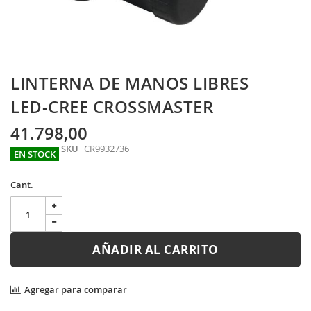
Skip
LINTERNA DE MANOS LIBRES
to
the
LED-CREE CROSSMASTER
beginning
of
41.798,00
the
SKU
CR9932736
images
EN STOCK
gallery
Cant.
AÑADIR AL CARRITO
Agregar para comparar