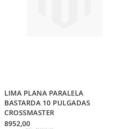
Skip
LIMA PLANA PARALELA
to
the
BASTARDA 10 PULGADAS
beginning
CROSSMASTER
of
the
images
8952,00
gallery