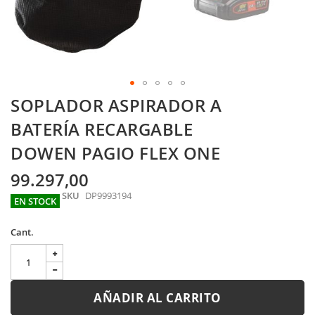
Skip
SOPLADOR ASPIRADOR A
to
the
BATERÍA RECARGABLE
beginning
DOWEN PAGIO FLEX ONE
of
the
images
99.297,00
gallery
SKU
DP9993194
EN STOCK
Cant.
AÑADIR AL CARRITO