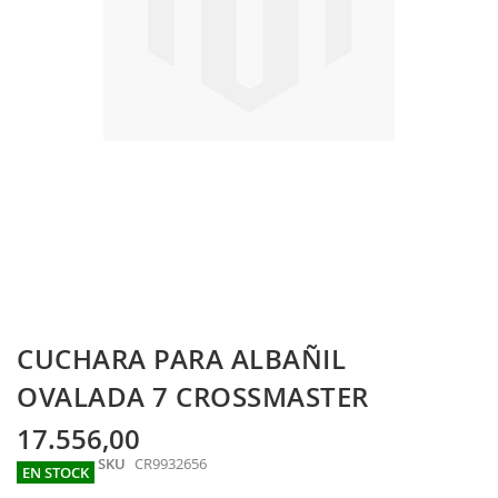
Skip
CUCHARA PARA ALBAÑIL
to
the
OVALADA 7 CROSSMASTER
beginning
of
17.556,00
the
SKU
CR9932656
images
EN STOCK
gallery