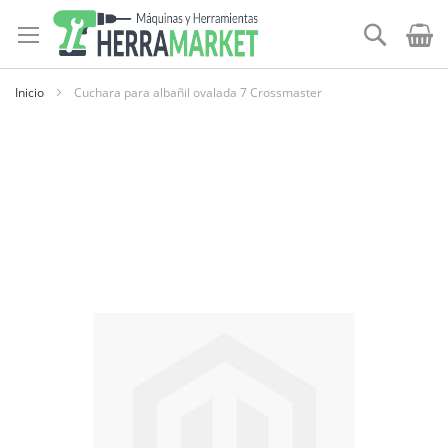
Ir
al
Buscar
contenido
Inicio
Cuchara para albañil ovalada 7 Crossmaster
Skip
to
the
end
of
the
images
gallery