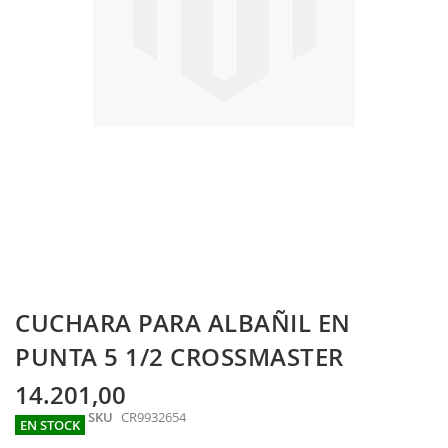
Skip
CUCHARA PARA ALBAÑIL EN
to
the
PUNTA 5 1/2 CROSSMASTER
beginning
of
14.201,00
the
SKU
CR9932654
images
EN STOCK
gallery