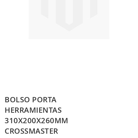
Skip
BOLSO PORTA
to
the
HERRAMIENTAS
beginning
310X200X260MM
of
the
CROSSMASTER
images
gallery