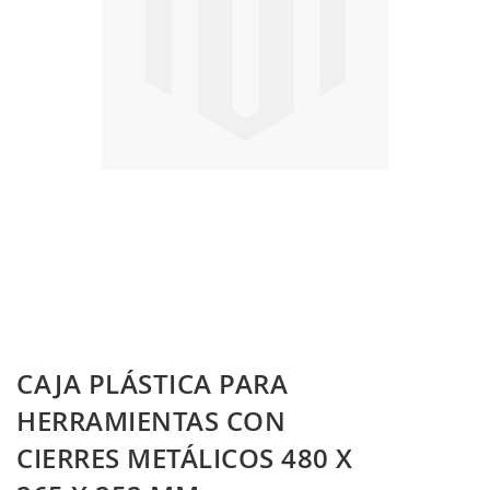
Skip
CAJA PLÁSTICA PARA
to
the
HERRAMIENTAS CON
beginning
CIERRES METÁLICOS 480 X
of
the