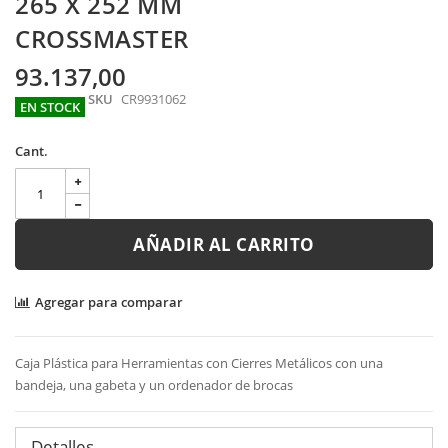
265 X 252 MM
images
gallery
CROSSMASTER
93.137,00
SKU
CR9931062
EN STOCK
Cant.
AÑADIR AL CARRITO
Agregar para comparar
Caja Plástica para Herramientas con Cierres Metálicos con una
bandeja, una gabeta y un ordenador de brocas
Detalles