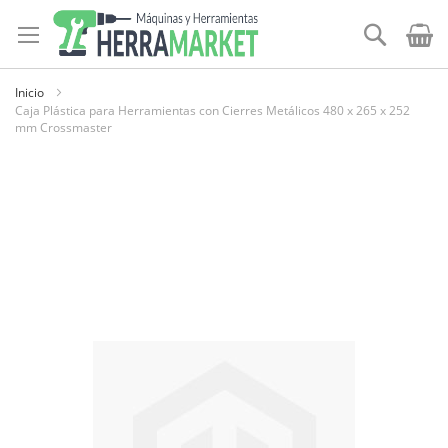
Ir
al
Buscar
contenido
Inicio
Caja Plástica para Herramientas con Cierres Metálicos 480 x 265 x 252
mm Crossmaster
Skip
to
the
end
of
the
images
gallery