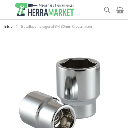
Ir
al
Buscar
contenido
Inicio
Bocallave hexagonal 3/4 30mm Crossmaster
Skip
to
the
end
of
the
images
gallery