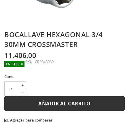
Skip
BOCALLAVE HEXAGONAL 3/4
to
the
30MM CROSSMASTER
beginning
of
11.406,00
the
SKU
CR9948030
images
EN STOCK
gallery
Cant.
AÑADIR AL CARRITO
Agregar para comparar