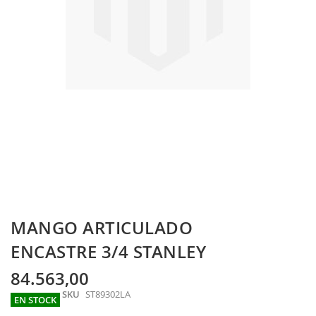
Skip
MANGO ARTICULADO
to
the
ENCASTRE 3/4 STANLEY
beginning
of
84.563,00
the
SKU
ST89302LA
images
EN STOCK
gallery