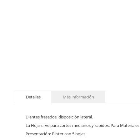
Skip
to
Detalles
Más información
the
beginning
of
the
Dientes fresados, disposición lateral.
images
La Hoja sirve para cortes medianos y rapidos. Para Materiales
gallery
Presentación: Blister con 5 hojas.