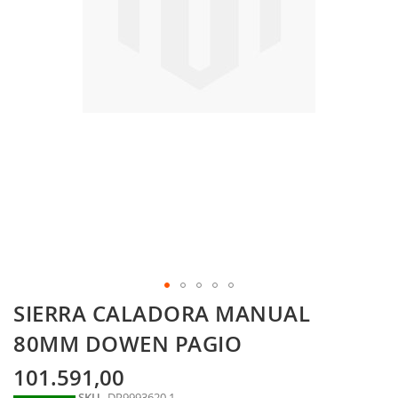
Skip
SIERRA CALADORA MANUAL
to
the
80MM DOWEN PAGIO
beginning
of
101.591,00
the
SKU
DP9993620.1