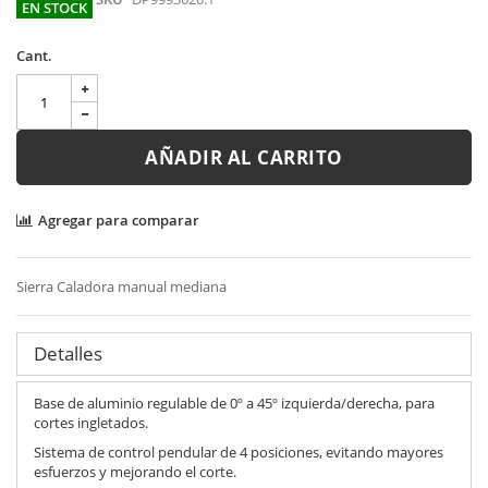
images
EN STOCK
gallery
Cant.
AÑADIR AL CARRITO
Agregar para comparar
Sierra Caladora manual mediana
Detalles
Base de aluminio regulable de 0º a 45º izquierda/derecha, para
cortes ingletados.
Sistema de control pendular de 4 posiciones, evitando mayores
esfuerzos y mejorando el corte.