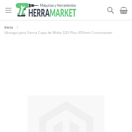
Ir
al
Buscar
contenido
Inicio
Vástago para Sierra Copa de Widia SDS Plus 450mm Crossmaster
Skip
to
the
end
of
the
images
gallery