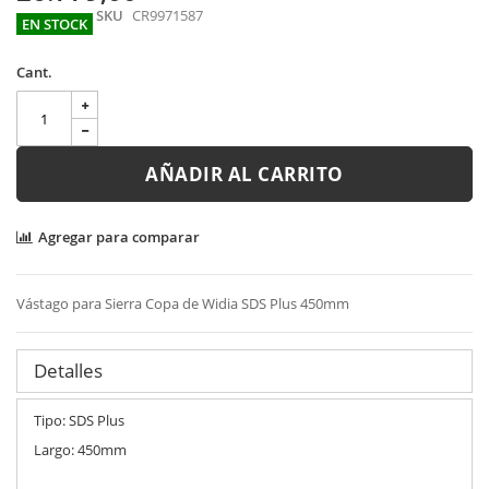
gallery
SKU
CR9971587
EN STOCK
Cant.
AÑADIR AL CARRITO
Agregar para comparar
Vástago para Sierra Copa de Widia SDS Plus 450mm
Detalles
Tipo: SDS Plus
Largo: 450mm