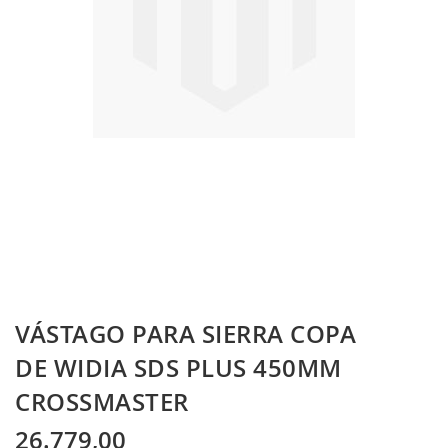
Skip
VÁSTAGO PARA SIERRA COPA
to
the
DE WIDIA SDS PLUS 450MM
beginning
CROSSMASTER
of
the
images
26.779,00