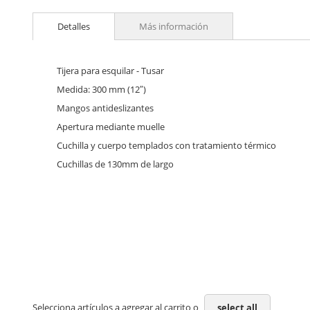
Skip
to
Detalles
Más información
the
beginning
of
the
Tijera para esquilar - Tusar
images
Medida: 300 mm (12″)
gallery
Mangos antideslizantes
Apertura mediante muelle
Cuchilla y cuerpo templados con tratamiento térmico
Cuchillas de 130mm de largo
Selecciona artículos a agregar al carrito o
select all