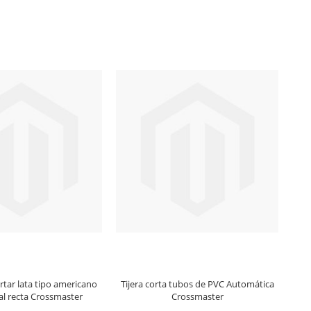
ortar lata tipo americano
Tijera corta tubos de PVC Automática
Tij
al recta Crossmaster
Crossmaster