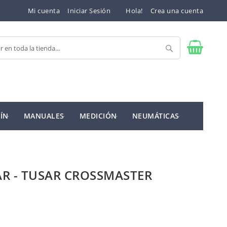
Mi cuenta
Iniciar Sesión
Hola!
Crea una cuenta
Buscar
ÍN
MANUALES
MEDICIÓN
NEUMÁTICAS
AR - TUSAR CROSSMASTER