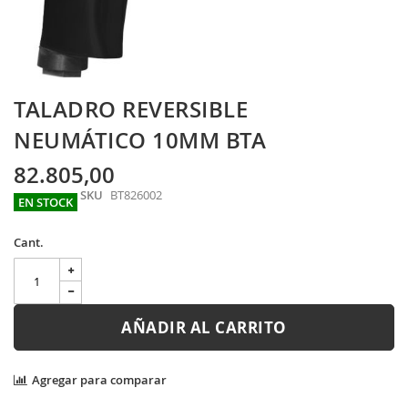
Skip
TALADRO REVERSIBLE
to
the
NEUMÁTICO 10MM BTA
beginning
of
82.805,00
the
SKU
BT826002
images
EN STOCK
gallery
Cant.
AÑADIR AL CARRITO
Agregar para comparar