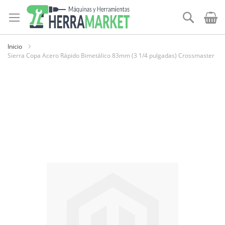
Ir
al
Buscar
contenido
Inicio
Sierra Copa Acero Rápido Bimetálico 83mm (3 1/4 pulgadas) Crossmaster
Skip
to
the
end
of
the
images
gallery