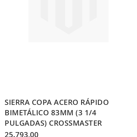
Skip
SIERRA COPA ACERO RÁPIDO
to
the
BIMETÁLICO 83MM (3 1/4
beginning
PULGADAS) CROSSMASTER
of
the
images
25.793,00