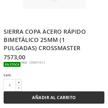
Skip
SIERRA COPA ACERO RÁPIDO
to
the
BIMETÁLICO 25MM (1
beginning
PULGADAS) CROSSMASTER
of
the
images
7573,00
gallery
SKU
CR9971613
EN STOCK
Cant.
AÑADIR AL CARRITO