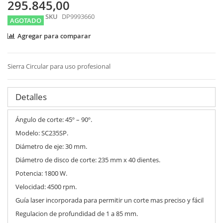
images
295.845,00
gallery
SKU
DP9993660
AGOTADO
Agregar para comparar
Sierra Circular para uso profesional
Detalles
Ángulo de corte: 45º – 90º.
Modelo: SC235SP.
Diámetro de eje: 30 mm.
Diámetro de disco de corte: 235 mm x 40 dientes.
Potencia: 1800 W.
Velocidad: 4500 rpm.
Guía laser incorporada para permitir un corte mas preciso y fácil
Regulacion de profundidad de 1 a 85 mm.