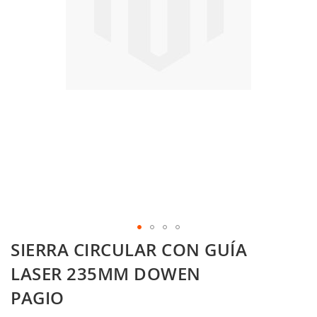
Skip
SIERRA CIRCULAR CON GUÍA
to
the
LASER 235MM DOWEN
beginning
PAGIO
of
the