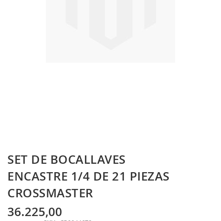
Skip
SET DE BOCALLAVES
to
the
ENCASTRE 1/4 DE 21 PIEZAS
beginning
CROSSMASTER
of
the
images
36.225,00
gallery