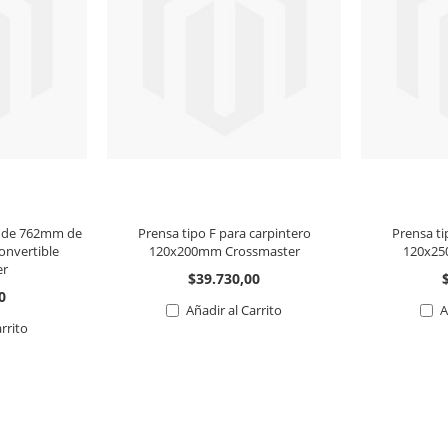
 F de 762mm de
Prensa tipo F para carpintero
Prensa ti
onvertible
120x200mm Crossmaster
120x25
er
$39.730,00
0
Añadir al Carrito
A
arrito