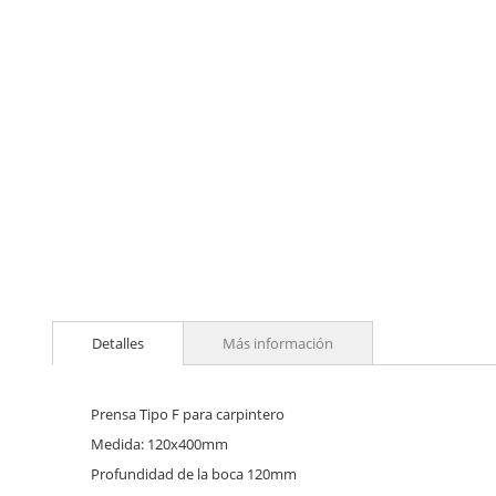
Skip
to
Detalles
Más información
the
beginning
of
the
Prensa Tipo F para carpintero
images
Medida: 120x400mm
gallery
Profundidad de la boca 120mm