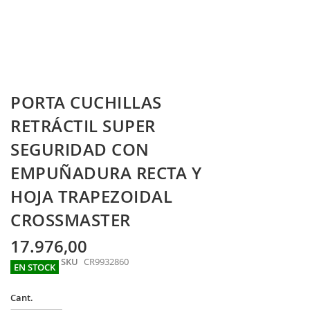
Skip
PORTA CUCHILLAS
to
the
RETRÁCTIL SUPER
beginning
SEGURIDAD CON
of
the
EMPUÑADURA RECTA Y
images
gallery
HOJA TRAPEZOIDAL
CROSSMASTER
17.976,00
SKU
CR9932860
EN STOCK
Cant.